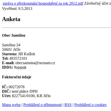
zpráva o přezkoumání hospodaření za rok 2012.pdf
Závěrečný účet 
Vyvěšení:
9.5.2013
Anketa
Obec Samšina
Samšina 54
50601 Jičín
Starosta:
Jiří Knížek
Tel:
493572101
E-mail:
obecsamsina@seznam.cz
IDDS:
9ujapqk
Fakturační údaje
IČ:
00272078
DIČ:
není plátce DPH
Účet:
8227541/0100, KB Jičín
Mapa webu
|
Prohlášení o přístupnosti
|
RSS
|
Prohlášení o cookies