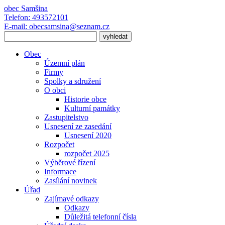
obec
Samšina
Telefon:
493572101
E-mail:
obecsamsina@seznam.cz
Obec
Územní plán
Firmy
Spolky a sdružení
O obci
Historie obce
Kulturní památky
Zastupitelstvo
Usnesení ze zasedání
Usnesení 2020
Rozpočet
rozpočet 2025
Výběrové řízení
Informace
Zasílání novinek
Úřad
Zajímavé odkazy
Odkazy
Důležitá telefonní čísla