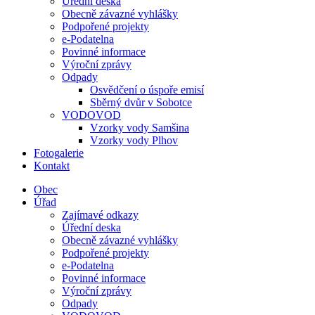
Úřední deska
Obecně závazné vyhlášky
Podpořené projekty
e-Podatelna
Povinné informace
Výroční zprávy
Odpady
Osvědčení o úspoře emisí
Sběrný dvůr v Sobotce
VODOVOD
Vzorky vody Samšina
Vzorky vody Plhov
Fotogalerie
Kontakt
Obec
Úřad
Zajímavé odkazy
Úřední deska
Obecně závazné vyhlášky
Podpořené projekty
e-Podatelna
Povinné informace
Výroční zprávy
Odpady