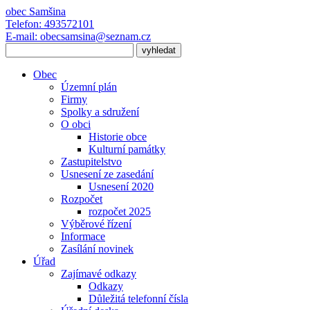
obec
Samšina
Telefon:
493572101
E-mail:
obecsamsina@seznam.cz
Obec
Územní plán
Firmy
Spolky a sdružení
O obci
Historie obce
Kulturní památky
Zastupitelstvo
Usnesení ze zasedání
Usnesení 2020
Rozpočet
rozpočet 2025
Výběrové řízení
Informace
Zasílání novinek
Úřad
Zajímavé odkazy
Odkazy
Důležitá telefonní čísla