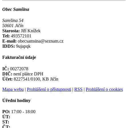
Obec Samšina
Samšina 54
50601 Jičín
Starosta:
Jiří Knížek
Tel:
493572101
E-mail:
obecsamsina@seznam.cz
IDDS:
9ujapqk
Fakturační údaje
IČ:
00272078
DIČ:
není plátce DPH
Účet:
8227541/0100, KB Jičín
Mapa webu
|
Prohlášení o přístupnosti
|
RSS
|
Prohlášení o cookies
Úřední hodiny
PO:
17:00 - 18:00
ÚT:
ST:
ČT: