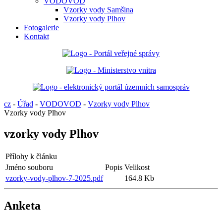
VODOVOD
Vzorky vody Samšina
Vzorky vody Plhov
Fotogalerie
Kontakt
cz
-
Úřad
-
VODOVOD
-
Vzorky vody Plhov
Vzorky vody Plhov
vzorky vody Plhov
Přílohy k článku
Jméno souboru
Popis
Velikost
vzorky-vody-plhov-7-2025.pdf
164.8 Kb
Anketa