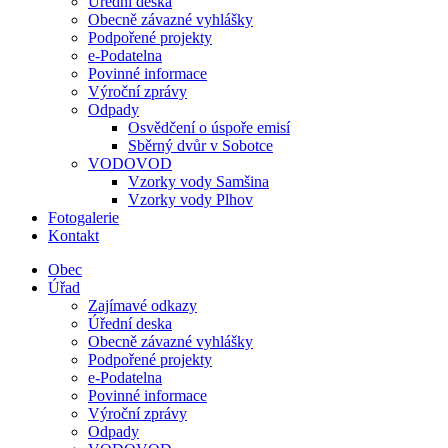
Úřední deska
Obecně závazné vyhlášky
Podpořené projekty
e-Podatelna
Povinné informace
Výroční zprávy
Odpady
Osvědčení o úspoře emisí
Sběrný dvůr v Sobotce
VODOVOD
Vzorky vody Samšina
Vzorky vody Plhov
Fotogalerie
Kontakt
Obec
Úřad
Zajímavé odkazy
Úřední deska
Obecně závazné vyhlášky
Podpořené projekty
e-Podatelna
Povinné informace
Výroční zprávy
Odpady